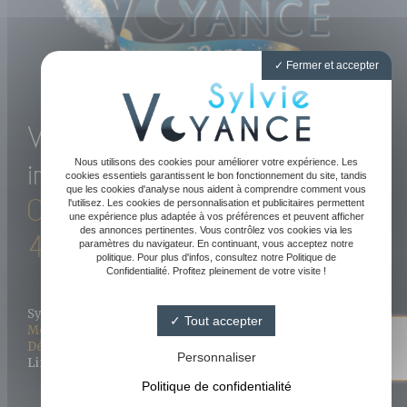
Fermer et accepter
Voyance directe et
Nous utilisons des cookies pour améliorer votre expérience. Les
immédiate par téléphone
cookies essentiels garantissent le bon fonctionnement du site, tandis
que les cookies d'analyse nous aident à comprendre comment vous
05 61 47 89 20
-
06 81 52
l'utilisez. Les cookies de personnalisation et publicitaires permettent
une expérience plus adaptée à vos préférences et peuvent afficher
des annonces pertinentes. Vous contrôlez vos cookies via les
43 09
paramètres du navigateur. En continuant, vous acceptez notre
politique. Pour plus d'infos, consultez notre Politique de
Confidentialité. Profitez pleinement de votre visite !
Sylvie Voyance 2023 - Tous droits réservés
Tout accepter
Sylvie Medium
Mentions légales
-
Conditions générales de vente
-
FAQ
-
Définitions
-
Blog
4.8/ 5
Personnaliser
Linkweb - Création de site Internet Agen - Toulouse
144 avis Google
Politique de confidentialité