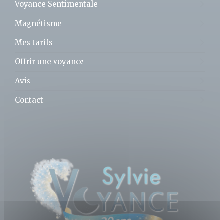
Voyance Sentimentale
Magnétisme
Mes tarifs
Offrir une voyance
Avis
Contact