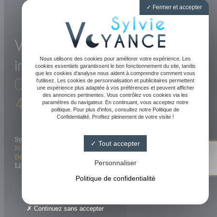
Fermer et accepter
Voyance directe et
Nous utilisons des cookies pour améliorer votre expérience. Les
immédiate par téléphone
cookies essentiels garantissent le bon fonctionnement du site, tandis
que les cookies d'analyse nous aident à comprendre comment vous
05 61 47 89 20
-
06 81 52
l'utilisez. Les cookies de personnalisation et publicitaires permettent
une expérience plus adaptée à vos préférences et peuvent afficher
des annonces pertinentes. Vous contrôlez vos cookies via les
43 09
paramètres du navigateur. En continuant, vous acceptez notre
politique. Pour plus d'infos, consultez notre Politique de
Confidentialité. Profitez pleinement de votre visite !
Sylvie Voyance 2023 - Tous droits réservés
Tout accepter
Sylvie Medium
Mentions légales
-
Conditions générales de vente
-
FAQ
-
Définitions
-
Blog
4.8/ 5
Personnaliser
Linkweb - Création de site Internet Agen - Toulouse
144 avis Google
Politique de confidentialité
Continuez sans accepter