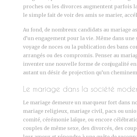
proches ou les divorces augmentent parfois la c
le simple fait de voir des amis se marier, accé
Au fond, de nombreux candidats au mariage as
d’un engagement pour la vie. Même dans une soc
voyage de noces ou la publication des bans c
arrangés ou des compromis. Penser au mariage r
inventer une nouvelle forme de conjugalité en 
autant un désir de projection qu’un chemineme
Le mariage dans la société modern
Le mariage demeure un marqueur fort dans nos
mariage religieux, mariage civil, pacs ou unio
comité, cérémonie laïque, ou encore célébrati
couples de même sexe, des divorcés, des coupl
leur amour et répondre à une quête de reconna