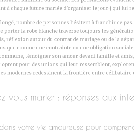
ant à chaque future mariée d’organiser le jour-j qui lui 
olongé, nombre de personnes hésitent à franchir ce pas. 
u de porter la robe blanche traverse toujours les générat
réflexion autour du contrat de mariage ou de la sépar
 que comme une contrainte ou une obligation sociale. 
ie commune, témoigner son amour devant famille et amis, 
x optent pour des unions qui leur ressemblent, explorent
oires modernes redessinent la frontière entre célibataire
ez vous marier : réponses aux int
dans votre vie amoureuse pour comprendr