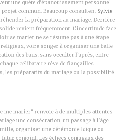
uvent une quête d’épanouissement personnel
’un projet commun. Beaucoup consultent
Sylvie
préhender la préparation au mariage. Derrière
 solide revient fréquemment. L’incertitude face
uloir se marier ne se résume pas à une étape
 religieux, voire songer à organiser une belle
cation des bans, sans occulter l’après, entre
chaque célibataire rêve de fiançailles
, les préparatifs du mariage ou la possibilité
je me marier” renvoie à de multiples attentes
mariage une consécration, un passage à l’âge
 famille, organiser une cérémonie laïque ou
le futur conjoint. Les échecs conjugaux des