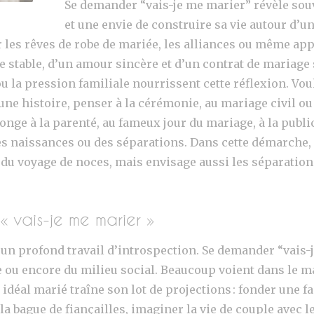
Se demander “vais-je me marier” révèle so
et une envie de construire sa vie autour d
 les rêves de robe de mariée, les alliances ou même ap
ple stable, d’un amour sincère et d’un contrat de mariage
u la pression familiale nourrissent cette réflexion. Vo
une histoire, penser à la cérémonie, au mariage civil ou
songe à la parenté, au fameux jour du mariage, à la publi
 des naissances ou des séparations. Dans cette démarche, 
 du voyage de noces, mais envisage aussi les séparations
« vais-je me marier »
 un profond travail d’introspection. Se demander “vais-
lle ou encore du milieu social. Beaucoup voient dans le 
t idéal marié traîne son lot de projections : fonder une
la bague de fiançailles, imaginer la vie de couple avec 