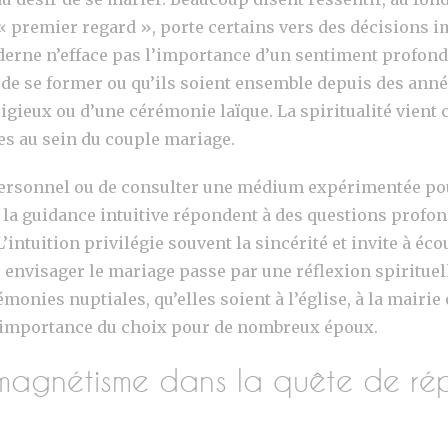
e « premier regard », porte certains vers des décision
erne n’efface pas l’importance d’un sentiment profond
 de se former ou qu’ils soient ensemble depuis des année
igieux ou d’une cérémonie laïque. La spiritualité vient c
s au sein du couple mariage.
 personnel ou de consulter une médium expérimentée po
la guidance intuitive répondent à des questions profond
’intuition privilégie souvent la sincérité et invite à éco
, envisager le mariage passe par une réflexion spirituell
onies nuptiales, qu’elles soient à l’église, à la mairie
’importance du choix pour de nombreux époux.
magnétisme dans la quête de rép