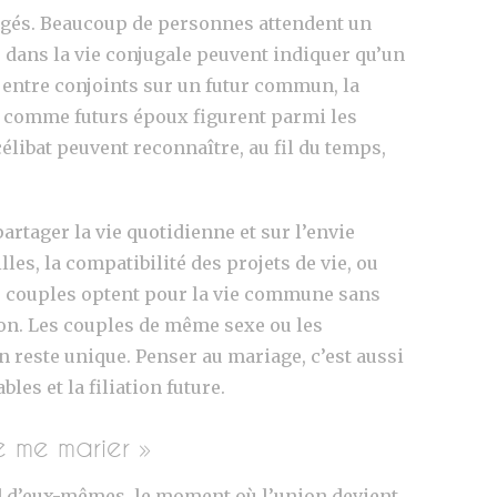
gagés. Beaucoup de personnes attendent un
s dans la vie conjugale peuvent indiquer qu’un
 entre conjoints sur un futur commun, la
oir comme futurs époux figurent parmi les
libat peuvent reconnaître, au fil du temps,
artager la vie quotidienne et sur l’envie
les, la compatibilité des projets de vie, ou
s couples optent pour la vie commune sans
tion. Les couples de même sexe ou les
 reste unique. Penser au mariage, c’est aussi
es et la filiation future.
je me marier »
ond d’eux-mêmes, le moment où l’union devient