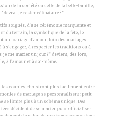
on de la société ou celle de la belle-famille,
“devrai-je rester célibataire ?”
atifs soignés, d’une cérémonie marquante et
 du terrain, la symbolique de la fête, le
ent un mariage d’amour, loin des mariages
à s’engager, à respecter les traditions ou à
-je me marier un jour ?” devient, dès lors,
le, à l’amour et à soi-même.
 les couples choisiront plus facilement entre
rémonies de mariage se personnalisent : petit
ne se limite plus à un schéma unique. Des
ées décident de se marier pour officialiser
également : le salon du mariage regroupe tous