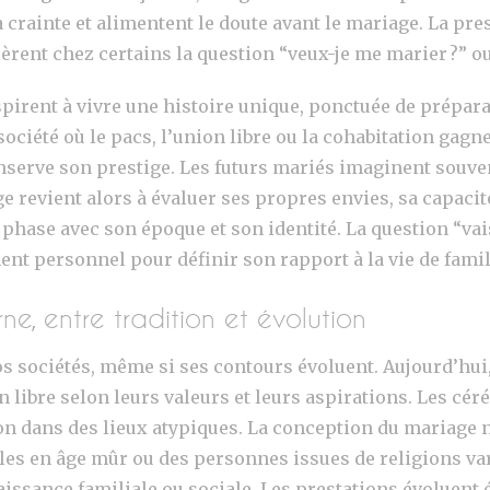
rainte et alimentent le doute avant le mariage. La pressi
lèrent chez certains la question “veux-je me marier ?” ou 
pirent à vivre une histoire unique, ponctuée de prépar
iété où le pacs, l’union libre ou la cohabitation gagnent
onserve son prestige. Les futurs mariés imaginent souv
evient alors à évaluer ses propres envies, sa capacité 
phase avec son époque et son identité. La question “vais
nt personnel pour définir son rapport à la vie de famil
e, entre tradition et évolution
 sociétés, même si ses contours évoluent. Aujourd’hui,
n libre selon leurs valeurs et leurs aspirations. Les cé
on dans des lieux atypiques. La conception du mariage 
es en âge mûr ou des personnes issues de religions vari
issance familiale ou sociale. Les prestations évoluent 