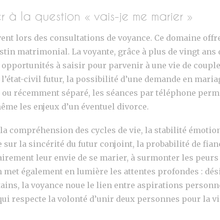
à la question « vais-je me marier »
uvent lors des consultations de voyance. Ce domaine o
tin matrimonial. La voyante, grâce à plus de vingt ans d
es opportunités à saisir pour parvenir à une vie de co
état-civil futur, la possibilité d’une demande en mariage
le ou récemment séparé, les séances par téléphone permet
même les enjeux d’un éventuel divorce.
a compréhension des cycles de vie, la stabilité émotion
 sur la sincérité du futur conjoint, la probabilité de fia
airement leur envie de se marier, à surmonter les peurs
 met également en lumière les attentes profondes : désir
ins, la voyance noue le lien entre aspirations personnel
qui respecte la volonté d’unir deux personnes pour la vi