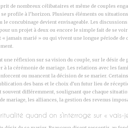
’esprit de nombreux célibataires et même de couples en
 se profile à l’horizon. Plusieurs éléments ou situation
u le concubinage devient envisageable. Les discussions
 pour un projet à deux ou encore le simple fait de se v
 « jamais marié » ou qui vivent une longue période de cé
ement.
une réflexion sur sa vision du couple, sur le désir de p
r à la cérémonie de mariage. Les relations avec les famil
nforcent ou nuancent la décision de se marier. Certain
ublication des bans et le choix d’un futur lieu de récep
 souvent différemment, soulignant que chaque situation
e mariage, les alliances, la gestion des revenus imposabl
iritualité quand on s’interroge sur « vais-
 du désir de se marier. Beaucoup disent ressentir, au f