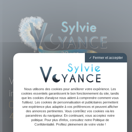
Fermer et accepter
Voyance directe et
Nous utilisons des cookies pour améliorer votre expérience. Les
immédiate par téléphone
cookies essentiels garantissent le bon fonctionnement du site, tandis
que les cookies d'analyse nous aident à comprendre comment vous
05 61 47 89 20
-
06 81 52
l'utilisez. Les cookies de personnalisation et publicitaires permettent
une expérience plus adaptée à vos préférences et peuvent afficher
des annonces pertinentes. Vous contrôlez vos cookies via les
43 09
paramètres du navigateur. En continuant, vous acceptez notre
politique. Pour plus d'infos, consultez notre Politique de
Confidentialité. Profitez pleinement de votre visite !