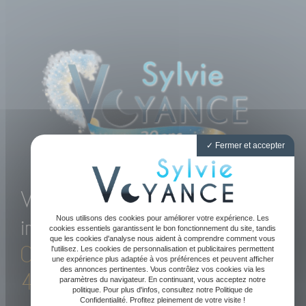
Fermer et accepter
Voyance directe et
Nous utilisons des cookies pour améliorer votre expérience. Les
immédiate par téléphone
cookies essentiels garantissent le bon fonctionnement du site, tandis
que les cookies d'analyse nous aident à comprendre comment vous
05 61 47 89 20
-
06 81 52
l'utilisez. Les cookies de personnalisation et publicitaires permettent
une expérience plus adaptée à vos préférences et peuvent afficher
des annonces pertinentes. Vous contrôlez vos cookies via les
43 09
paramètres du navigateur. En continuant, vous acceptez notre
politique. Pour plus d'infos, consultez notre Politique de
Confidentialité. Profitez pleinement de votre visite !