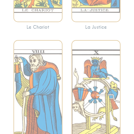
vos actions.
Le Chariot
La Justice
Incarne la
recherche
Évoque le
intérieure, la
changement, les
sagesse solitaire et
cycles et les
l’introspection.
opportunités. Cette
L’Hermite invite
carte indique que
souvent à se retirer
les choses sont en
temporairement
mouvement et que
pour trouver des
vous êtes à un point
réponses à
tournant.
l’intérieur.