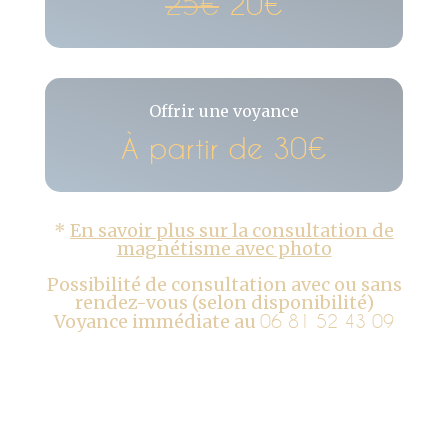
25€
20€
Offrir une voyance
À partir de 30€
*
En savoir plus sur la consultation de
magnétisme avec photo
Possibilité de consultation avec ou sans
rendez-vous (selon disponibilité)
Voyance immédiate au
06 81 52 43 09