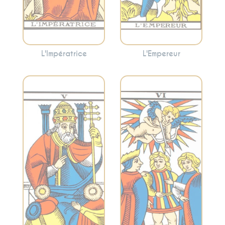
objectifs.
L'Impératrice
L'Empereur
Incarne la
Symbolise les
tradition, la
choix, les relations
spiritualité et
et les dilemmes.
l’enseignement.
Cette carte peut
Cette carte peut
refléter une
signaler la
décision
recherche de
importante à
conseils spirituels
prendre ou
ou la nécessité de
l’harmonie et la
suivre des normes
synergie dans les
établies.
relations.