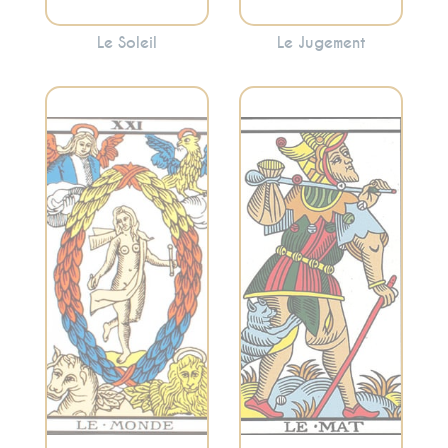
Le Soleil
Le Jugement
Incarne
Considéré comme
l’accomplissement,
l’initiateur du
la réalisation et
voyage à travers
l’intégration. Le
les arcanes
Monde indique
majeurs, il
souvent que vous
représente
avez atteint une
l’innocence, le
étape importante
départ, le potentiel
de votre voyage.
et l’exploration.