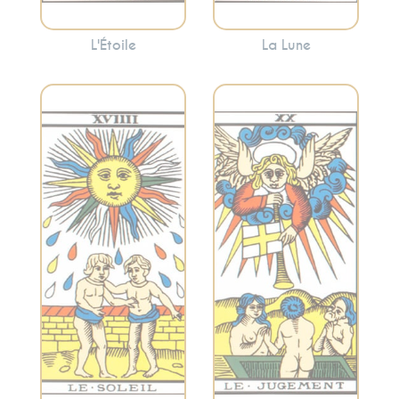
L'Étoile
La Lune
Représente la
Symbolise la joie, la
réévaluation, la
réussite, la vitalité
transformation et
et la clarté. Le
l’appel intérieur. Le
Soleil apporte une
Jugement peut
énergie positive et
indiquer une
encourage à
période de
embrasser la
réflexion et de
lumière.
renaissance
personnelle.