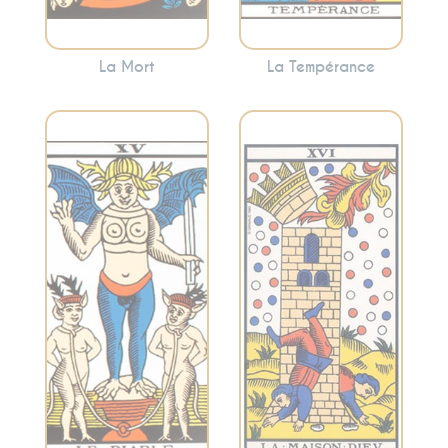
La Mort
La Tempérance
Représente la
Symbolise les
destruction des
désirs, les
anciennes
tentations et les
structures, les
attachements.
révélations
Cette carte peut
soudaines et la
mettre en évidence
libération. La
les aspects de votre
Maison-Dieu peut
vie où vous vous
indiquer des
sentez piégé ou
changements
enchaîné.
dramatiques mais
nécessaires.