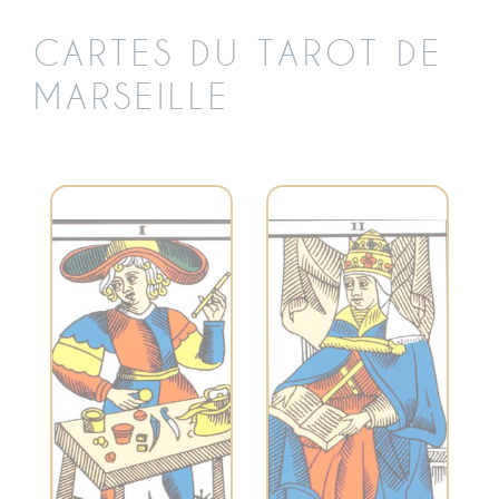
CARTES DU TAROT DE
MARSEILLE
Symbolise la
Représente la
connaissance
créativité, le
intérieure, la
potentiel inexploré
sagesse féminine
et les débuts. Le
et la réflexion
Bateleur indique
profonde. C’est un
une opportunité de
appel à écouter
prendre des
votre intuition et à
mesures concrètes
plonger dans les
pour réaliser vos
mystères de votre
aspirations.