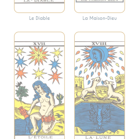
Le Diable
La Maison-Dieu
Évoque les
Incarne l’espoir,
illusions, l’intuition
l’inspiration et la
et les émotions
spiritualité. L’Étoile
profondes. Cette
suggère souvent
carte peut indiquer
que des moments
des périodes de
de calme et de
confusion
réflexion peuvent
émotionnelle ou
apporter la clarté.
l’appel à écouter
votre intuition.