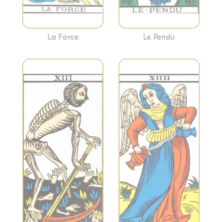
La Force
Le Pendu
Évoque l’équilibre,
Incarne la
l’harmonie et la
transformation, la
modération. La
fin des cycles et le
Tempérance
renouveau. Cette
encourage à
carte annonce
trouver le juste
souvent des
milieu et à
changements
harmoniser les
significatifs, mais
différentes
nécessaires.
facettes de votre
vie.