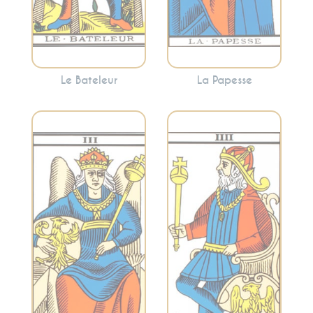
esprit.
Le Bateleur
La Papesse
Représente
l’autorité, la
Évoque la fertilité,
structure, la
la créativité,
stabilité et le
l’abondance et la
leadership.
maternité. Cette
L’Empereur peut
carte peut
indiquer la
suggérer la
nécessité
nécessité de
d’adopter une
prendre soin de
approche
vous et de cultiver
organisée pour
votre créativité.
atteindre vos