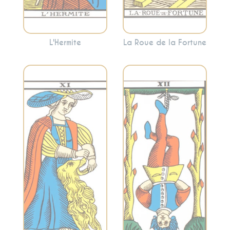
L'Hermite
La Roue de la Fortune
Représente le
Symbolise la force
lâcher-prise, la
intérieure, le
suspension et une
courage et la
nouvelle
maîtrise de soi. La
perspective. Cette
Force invite à
carte encourage
canaliser vos
souvent à voir les
énergies pour
choses sous un
surmonter les
angle différent et à
obstacles avec
abandonner ce qui
douceur.
ne sert plus.