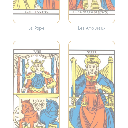
Le Pape
Les Amoureux
Représente
l’équilibre, la justice
Évoque la volonté,
et les
la détermination, le
conséquences.
contrôle et
Cette carte peut
l’avancement. Le
signaler la
Chariot indique
nécessité de
souvent la
prendre des
nécessité de
décisions
surmonter les
équitables ou de
obstacles avec
faire face aux
détermination.
conséquences de