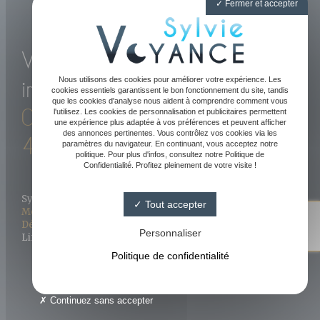
Fermer et accepter
Voyance directe et
Nous utilisons des cookies pour améliorer votre expérience. Les
immédiate par téléphone
cookies essentiels garantissent le bon fonctionnement du site, tandis
que les cookies d'analyse nous aident à comprendre comment vous
05 61 47 89 20
-
06 81 52
l'utilisez. Les cookies de personnalisation et publicitaires permettent
une expérience plus adaptée à vos préférences et peuvent afficher
des annonces pertinentes. Vous contrôlez vos cookies via les
43 09
paramètres du navigateur. En continuant, vous acceptez notre
politique. Pour plus d'infos, consultez notre Politique de
Confidentialité. Profitez pleinement de votre visite !
Sylvie Voyance 2023 - Tous droits réservés
Tout accepter
Mentions légales
-
Conditions générales de vente
-
FAQ
-
Sylvie Medium
Définitions
-
Blog
4.8/ 5
Personnaliser
Linkweb - Création de site Internet Agen - Toulouse
144 avis Google
Politique de confidentialité
Continuez sans accepter