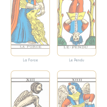
maîtrise de soi. La
perspective. Cette
Force invite à
carte encourage
canaliser vos
souvent à voir les
énergies pour
choses sous un
surmonter les
angle différent et à
obstacles avec
abandonner ce qui
douceur.
ne sert plus.
La Force
Le Pendu
Évoque l’équilibre,
Incarne la
l’harmonie et la
transformation, la
modération. La
fin des cycles et le
Tempérance