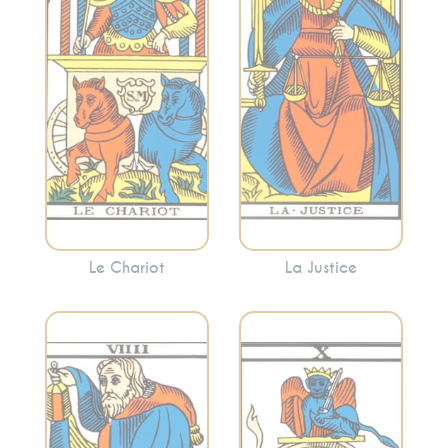
Cette carte peut
l’avancement. Le
signaler la
Chariot indique
nécessité de
souvent la
prendre des
nécessité de
décisions
surmonter les
équitables ou de
obstacles avec
faire face aux
détermination.
conséquences de
vos actions.
Le Chariot
La Justice
Incarne la
recherche
Évoque le
intérieure, la
changement, les
sagesse solitaire et
cycles et les