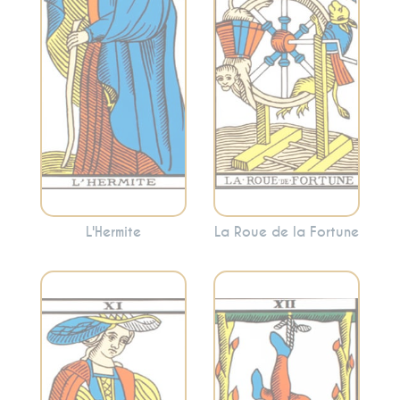
l’introspection.
opportunités. Cette
L’Hermite invite
carte indique que
souvent à se retirer
les choses sont en
temporairement
mouvement et que
pour trouver des
vous êtes à un point
réponses à
tournant.
l’intérieur.
L'Hermite
La Roue de la Fortune
Représente le
Symbolise la force
lâcher-prise, la
intérieure, le
suspension et une
courage et la
nouvelle