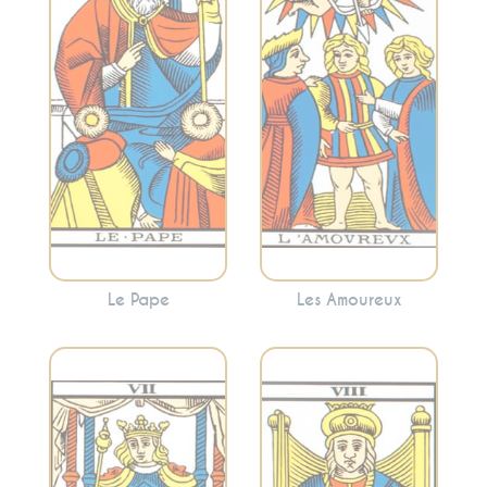
l’enseignement.
Cette carte peut
Cette carte peut
refléter une
signaler la
décision
recherche de
importante à
conseils spirituels
prendre ou
ou la nécessité de
l’harmonie et la
suivre des normes
synergie dans les
établies.
relations.
Le Pape
Les Amoureux
Représente
l’équilibre, la justice
Évoque la volonté,
et les
la détermination, le
conséquences.
contrôle et