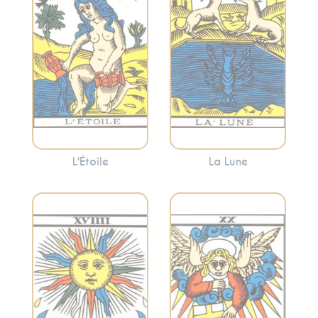
que des moments
des périodes de
de calme et de
confusion
réflexion peuvent
émotionnelle ou
apporter la clarté.
l’appel à écouter
votre intuition.
L'Étoile
La Lune
Représente la
Symbolise la joie, la
réévaluation, la
réussite, la vitalité
transformation et
et la clarté. Le
l’appel intérieur. Le
Soleil apporte une
Jugement peut