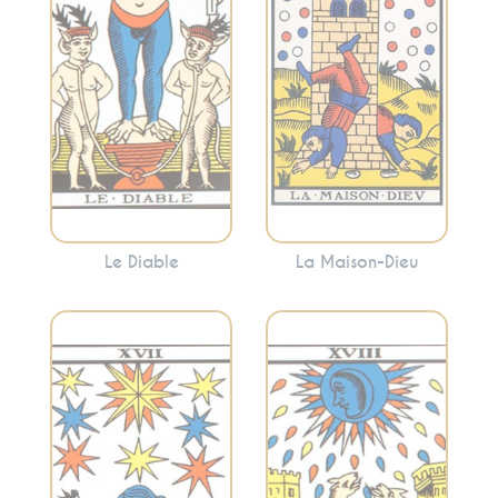
Cette carte peut
soudaines et la
mettre en évidence
libération. La
les aspects de votre
Maison-Dieu peut
vie où vous vous
indiquer des
sentez piégé ou
changements
enchaîné.
dramatiques mais
nécessaires.
Le Diable
La Maison-Dieu
Évoque les
Incarne l’espoir,
illusions, l’intuition
l’inspiration et la
et les émotions
spiritualité. L’Étoile
profondes. Cette
suggère souvent
carte peut indiquer