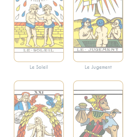
énergie positive et
indiquer une
encourage à
période de
embrasser la
réflexion et de
lumière.
renaissance
personnelle.
Le Soleil
Le Jugement
Incarne
Considéré comme
l’accomplissement,
l’initiateur du
la réalisation et
voyage à travers
l’intégration. Le
les arcanes
Monde indique
majeurs, il