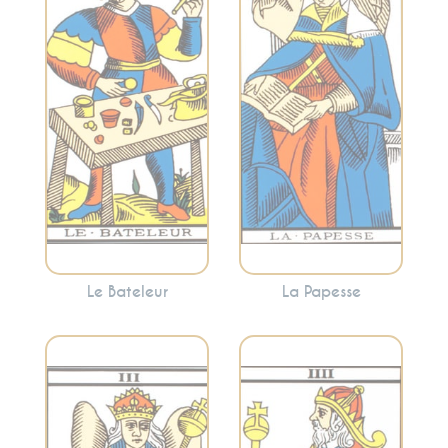
intérieure, la
potentiel inexploré
sagesse féminine
et les débuts. Le
et la réflexion
Bateleur indique
profonde. C’est un
une opportunité de
appel à écouter
prendre des
votre intuition et à
mesures concrètes
plonger dans les
pour réaliser vos
mystères de votre
aspirations.
esprit.
Le Bateleur
La Papesse
Représente
l’autorité, la
Évoque la fertilité,
structure, la
la créativité,