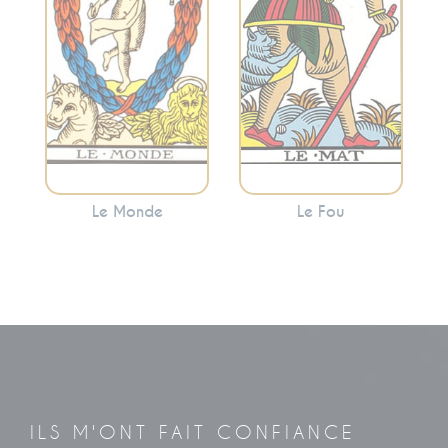
souvent que vous
représente
avez atteint une
l’innocence, le
étape importante
départ, le potentiel
de votre voyage.
et l’exploration.
Le Monde
Le Fou
ILS M'ONT FAIT CONFIANCE