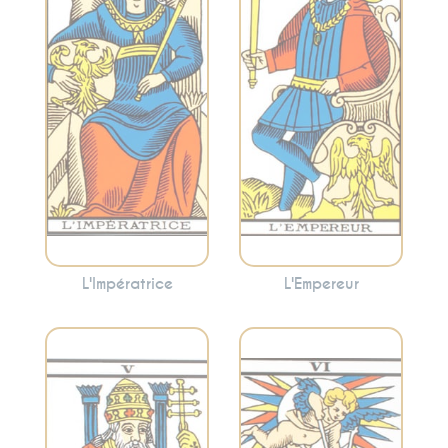
stabilité et le
l’abondance et la
leadership.
maternité. Cette
L’Empereur peut
carte peut
indiquer la
suggérer la
nécessité
nécessité de
d’adopter une
prendre soin de
approche
vous et de cultiver
organisée pour
votre créativité.
atteindre vos
objectifs.
L'Impératrice
L'Empereur
Incarne la
Symbolise les
tradition, la
choix, les relations
spiritualité et
et les dilemmes.