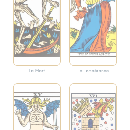
renouveau. Cette
encourage à
carte annonce
trouver le juste
souvent des
milieu et à
changements
harmoniser les
significatifs, mais
différentes
nécessaires.
facettes de votre
vie.
La Mort
La Tempérance
Représente la
Symbolise les
destruction des
désirs, les
anciennes
tentations et les
structures, les
attachements.
révélations