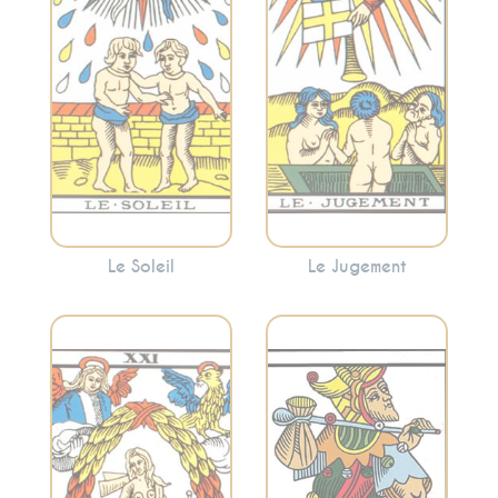
Soleil apporte une
Jugement peut
énergie positive et
indiquer une
encourage à
période de
embrasser la
réflexion et de
lumière.
renaissance
personnelle.
Le Soleil
Le Jugement
Incarne
Considéré comme
l’accomplissement,
l’initiateur du
la réalisation et
voyage à travers
l’intégration. Le
les arcanes