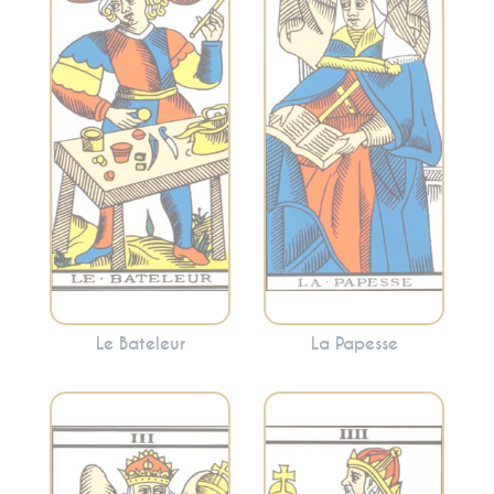
connaissance
créativité, le
intérieure, la
potentiel inexploré
sagesse féminine
et les débuts. Le
et la réflexion
Bateleur indique
profonde. C’est un
une opportunité de
appel à écouter
prendre des
votre intuition et à
mesures concrètes
plonger dans les
pour réaliser vos
mystères de votre
aspirations.
esprit.
Le Bateleur
La Papesse
Représente
l’autorité, la
Évoque la fertilité,
structure, la