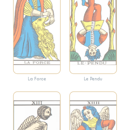
nouvelle
maîtrise de soi. La
perspective. Cette
Force invite à
carte encourage
canaliser vos
souvent à voir les
énergies pour
choses sous un
surmonter les
angle différent et à
obstacles avec
abandonner ce qui
douceur.
ne sert plus.
La Force
Le Pendu
Évoque l’équilibre,
Incarne la
l’harmonie et la
transformation, la
modération. La