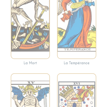
fin des cycles et le
Tempérance
renouveau. Cette
encourage à
carte annonce
trouver le juste
souvent des
milieu et à
changements
harmoniser les
significatifs, mais
différentes
nécessaires.
facettes de votre
vie.
La Mort
La Tempérance
Représente la
Symbolise les
destruction des
désirs, les
anciennes
tentations et les
structures, les