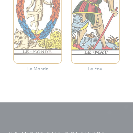
Monde indique
majeurs, il
souvent que vous
représente
avez atteint une
l’innocence, le
étape importante
départ, le potentiel
de votre voyage.
et l’exploration.
Le Monde
Le Fou