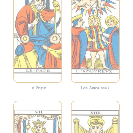
spiritualité et
et les dilemmes.
l’enseignement.
Cette carte peut
Cette carte peut
refléter une
signaler la
décision
recherche de
importante à
conseils spirituels
prendre ou
ou la nécessité de
l’harmonie et la
suivre des normes
synergie dans les
établies.
relations.
Le Pape
Les Amoureux
Représente
l’équilibre, la justice
Évoque la volonté,
et les
la détermination, le