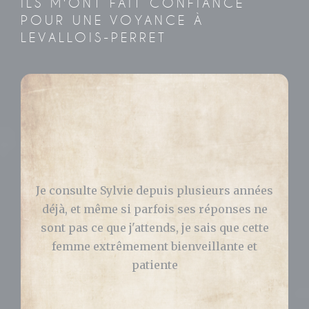
ILS M'ONT FAIT CONFIANCE
POUR UNE VOYANCE À
LEVALLOIS-PERRET
Bonjour, J’ai consulté Sylvie pour avoir des
réponses concernant ma vie pro et perso.
Elle m’a grandement aidé et ce qu’elle m’a
prédit s’est bien passé ! Je vous la
recommande les yeux fermés. Celia