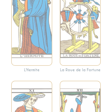
sagesse solitaire et
cycles et les
l’introspection.
opportunités. Cette
L’Hermite invite
carte indique que
souvent à se retirer
les choses sont en
temporairement
mouvement et que
pour trouver des
vous êtes à un point
réponses à
tournant.
l’intérieur.
L'Hermite
La Roue de la Fortune
Représente le
Symbolise la force
lâcher-prise, la
intérieure, le
suspension et une
courage et la