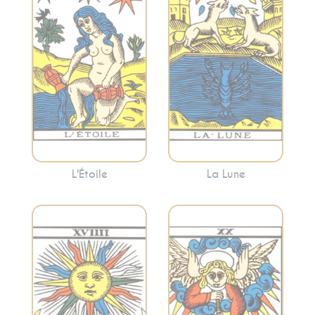
suggère souvent
carte peut indiquer
que des moments
des périodes de
de calme et de
confusion
réflexion peuvent
émotionnelle ou
apporter la clarté.
l’appel à écouter
votre intuition.
L'Étoile
La Lune
Représente la
Symbolise la joie, la
réévaluation, la
réussite, la vitalité
transformation et
et la clarté. Le
l’appel intérieur. Le