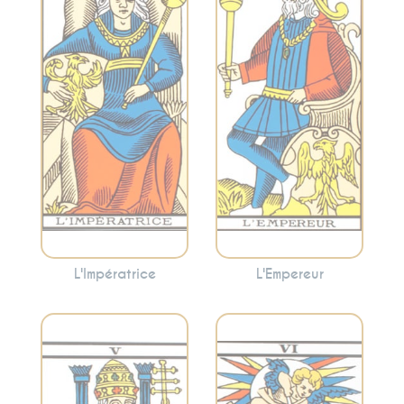
la créativité,
stabilité et le
l’abondance et la
leadership.
maternité. Cette
L’Empereur peut
carte peut
indiquer la
suggérer la
nécessité
nécessité de
d’adopter une
prendre soin de
approche
vous et de cultiver
organisée pour
votre créativité.
atteindre vos
objectifs.
L'Impératrice
L'Empereur
Incarne la
Symbolise les
tradition, la
choix, les relations