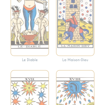
attachements.
révélations
Cette carte peut
soudaines et la
mettre en évidence
libération. La
les aspects de votre
Maison-Dieu peut
vie où vous vous
indiquer des
sentez piégé ou
changements
enchaîné.
dramatiques mais
nécessaires.
Le Diable
La Maison-Dieu
Évoque les
Incarne l’espoir,
illusions, l’intuition
l’inspiration et la
et les émotions
spiritualité. L’Étoile
profondes. Cette