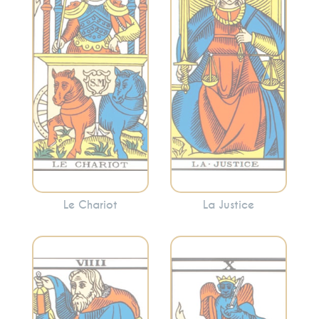
conséquences.
contrôle et
Cette carte peut
l’avancement. Le
signaler la
Chariot indique
nécessité de
souvent la
prendre des
nécessité de
décisions
surmonter les
équitables ou de
obstacles avec
faire face aux
détermination.
conséquences de
vos actions.
Le Chariot
La Justice
Incarne la
recherche
Évoque le
intérieure, la
changement, les