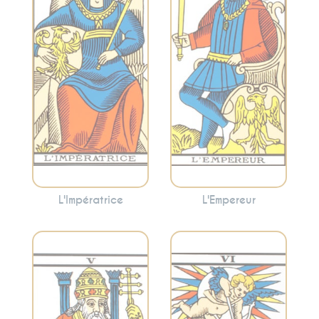
l’abondance et la
leadership.
maternité. Cette
L’Empereur peut
carte peut
indiquer la
suggérer la
nécessité
nécessité de
d’adopter une
prendre soin de
approche
vous et de cultiver
organisée pour
votre créativité.
atteindre vos
objectifs.
L'Impératrice
L'Empereur
Incarne la
Symbolise les
tradition, la
choix, les relations
spiritualité et
et les dilemmes.