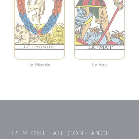
souvent que vous
représente
avez atteint une
l’innocence, le
étape importante
départ, le potentiel
de votre voyage.
et l’exploration.
Le Monde
Le Fou
ILS M'ONT FAIT CONFIANCE