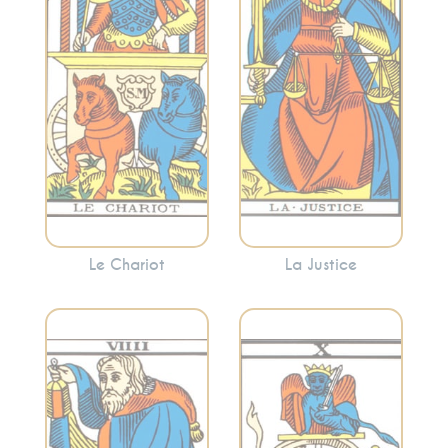
Cette carte peut
l’avancement. Le
signaler la
Chariot indique
nécessité de
souvent la
prendre des
nécessité de
décisions
surmonter les
équitables ou de
obstacles avec
faire face aux
détermination.
conséquences de
vos actions.
Le Chariot
La Justice
Incarne la
recherche
Évoque le
intérieure, la
changement, les
sagesse solitaire et
cycles et les