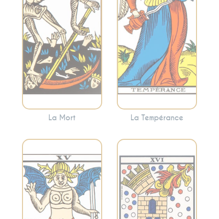
renouveau. Cette
encourage à
carte annonce
trouver le juste
souvent des
milieu et à
changements
harmoniser les
significatifs, mais
différentes
nécessaires.
facettes de votre
vie.
La Mort
La Tempérance
Représente la
Symbolise les
destruction des
désirs, les
anciennes
tentations et les
structures, les
attachements.
révélations