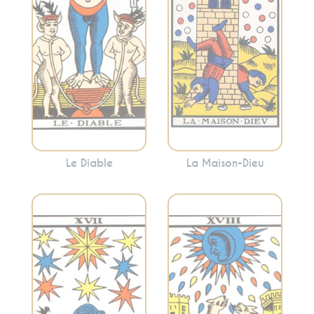
Cette carte peut
soudaines et la
mettre en évidence
libération. La
les aspects de votre
Maison-Dieu peut
vie où vous vous
indiquer des
sentez piégé ou
changements
enchaîné.
dramatiques mais
nécessaires.
Le Diable
La Maison-Dieu
Évoque les
Incarne l’espoir,
illusions, l’intuition
l’inspiration et la
et les émotions
spiritualité. L’Étoile
profondes. Cette
suggère souvent
carte peut indiquer