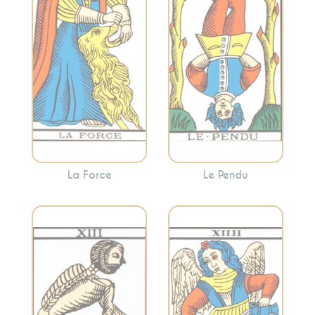
perspective. Cette
Force invite à
carte encourage
canaliser vos
souvent à voir les
énergies pour
choses sous un
surmonter les
angle différent et à
obstacles avec
abandonner ce qui
douceur.
ne sert plus.
La Force
Le Pendu
Évoque l’équilibre,
Incarne la
l’harmonie et la
transformation, la
modération. La
fin des cycles et le
Tempérance