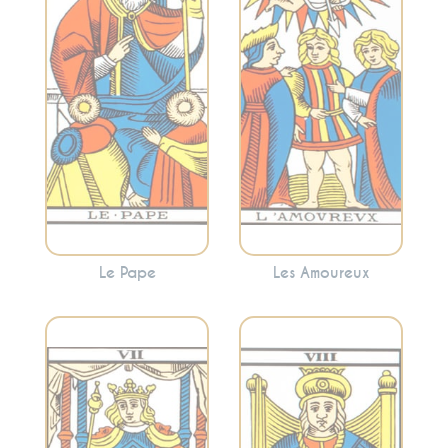
l’enseignement.
Cette carte peut
Cette carte peut
refléter une
signaler la
décision
recherche de
importante à
conseils spirituels
prendre ou
ou la nécessité de
l’harmonie et la
suivre des normes
synergie dans les
établies.
relations.
Le Pape
Les Amoureux
Représente
l’équilibre, la justice
Évoque la volonté,
et les
la détermination, le
conséquences.
contrôle et