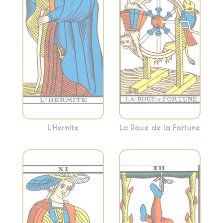
l’introspection.
opportunités. Cette
L’Hermite invite
carte indique que
souvent à se retirer
les choses sont en
temporairement
mouvement et que
pour trouver des
vous êtes à un point
réponses à
tournant.
l’intérieur.
L'Hermite
La Roue de la Fortune
Représente le
Symbolise la force
lâcher-prise, la
intérieure, le
suspension et une
courage et la
nouvelle
maîtrise de soi. La