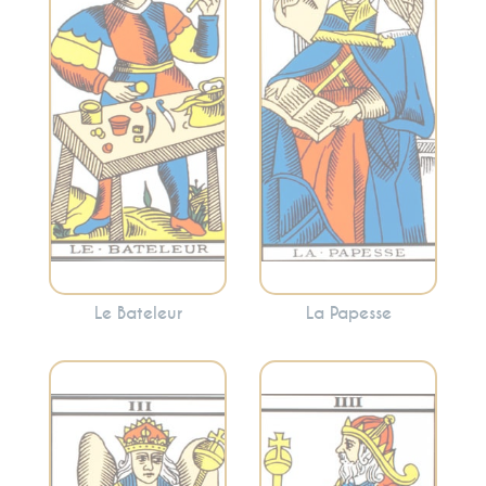
intérieure, la
potentiel inexploré
sagesse féminine
et les débuts. Le
et la réflexion
Bateleur indique
profonde. C’est un
une opportunité de
appel à écouter
prendre des
votre intuition et à
mesures concrètes
plonger dans les
pour réaliser vos
mystères de votre
aspirations.
esprit.
Le Bateleur
La Papesse
Représente
l’autorité, la
Évoque la fertilité,
structure, la
la créativité,
stabilité et le