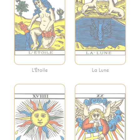
que des moments
des périodes de
de calme et de
confusion
réflexion peuvent
émotionnelle ou
apporter la clarté.
l’appel à écouter
votre intuition.
L'Étoile
La Lune
Représente la
Symbolise la joie, la
réévaluation, la
réussite, la vitalité
transformation et
et la clarté. Le
l’appel intérieur. Le
Soleil apporte une
Jugement peut