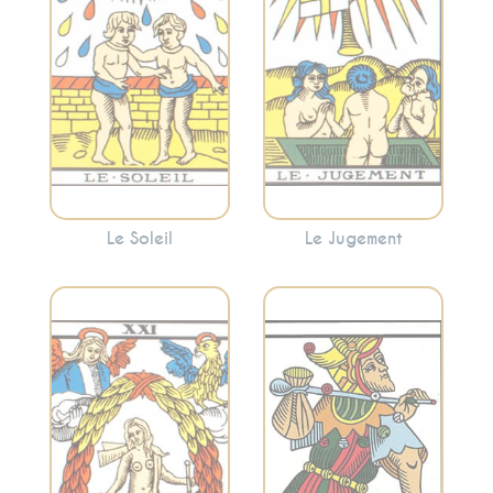
énergie positive et
indiquer une
encourage à
période de
embrasser la
réflexion et de
lumière.
renaissance
personnelle.
Le Soleil
Le Jugement
Incarne
Considéré comme
l’accomplissement,
l’initiateur du
la réalisation et
voyage à travers
l’intégration. Le
les arcanes
Monde indique
majeurs, il