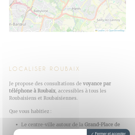
Leaflet
|
©
OpenStreetMap
LOCALISER ROUBAIX
Je propose des consultations de
voyance par
téléphone à
Roubaix
, accessibles à tous les
Roubaisiens et Roubaisiennes.
Que vous habitiez :
Le centre-ville autour de la
Grand-Place de
Roubaix
Fermer et accepter