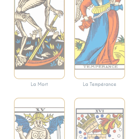
fin des cycles et le
Tempérance
renouveau. Cette
encourage à
carte annonce
trouver le juste
souvent des
milieu et à
changements
harmoniser les
significatifs, mais
différentes
nécessaires.
facettes de votre
vie.
La Mort
La Tempérance
Représente la
Symbolise les
destruction des
désirs, les
anciennes
tentations et les
structures, les