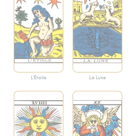
spiritualité. L’Étoile
profondes. Cette
suggère souvent
carte peut indiquer
que des moments
des périodes de
de calme et de
confusion
réflexion peuvent
émotionnelle ou
apporter la clarté.
l’appel à écouter
votre intuition.
L'Étoile
La Lune
Représente la
Symbolise la joie, la
réévaluation, la
réussite, la vitalité
transformation et
et la clarté. Le
l’appel intérieur. Le