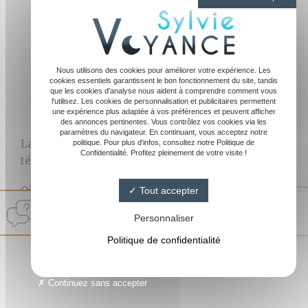
Le quartier
Barbieux
Epeule
Nous utilisons des cookies pour améliorer votre expérience. Les
cookies essentiels garantissent le bon fonctionnement du site, tandis
À proximité du
Musée La Piscine
que les cookies d'analyse nous aident à comprendre comment vous
l'utilisez. Les cookies de personnalisation et publicitaires permettent
Ou vers le secteur Alma
une expérience plus adaptée à vos préférences et peuvent afficher
des annonces pertinentes. Vous contrôlez vos cookies via les
paramètres du navigateur. En continuant, vous acceptez notre
La consultation se déroule entièrement par
politique. Pour plus d'infos, consultez notre Politique de
Confidentialité. Profitez pleinement de votre visite !
téléphone, dans un cadre confidentiel et sérieux.
Où que vous soyez à Roubaix, vous bénéficiez d’une
Tout accepter
Sylvie Medium
voyance honnête et directe, avec la même qualité
4.8/ 5
Personnaliser
d’écoute et d’attention.
144 avis Google
Politique de confidentialité
Continuez sans accepter