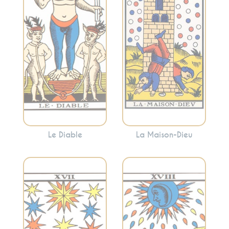
attachements.
révélations
Cette carte peut
soudaines et la
mettre en évidence
libération. La
les aspects de votre
Maison-Dieu peut
vie où vous vous
indiquer des
sentez piégé ou
changements
enchaîné.
dramatiques mais
nécessaires.
Le Diable
La Maison-Dieu
Évoque les
Incarne l’espoir,
illusions, l’intuition
l’inspiration et la
et les émotions