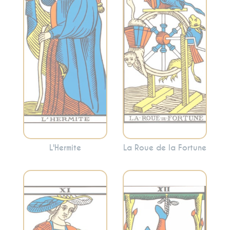
intérieure, la
changement, les
sagesse solitaire et
cycles et les
l’introspection.
opportunités. Cette
L’Hermite invite
carte indique que
souvent à se retirer
les choses sont en
temporairement
mouvement et que
pour trouver des
vous êtes à un point
réponses à
tournant.
l’intérieur.
L'Hermite
La Roue de la Fortune
Représente le
Symbolise la force
lâcher-prise, la
intérieure, le
suspension et une