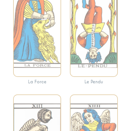
courage et la
nouvelle
maîtrise de soi. La
perspective. Cette
Force invite à
carte encourage
canaliser vos
souvent à voir les
énergies pour
choses sous un
surmonter les
angle différent et à
obstacles avec
abandonner ce qui
douceur.
ne sert plus.
La Force
Le Pendu
Évoque l’équilibre,
Incarne la
l’harmonie et la
transformation, la
modération. La