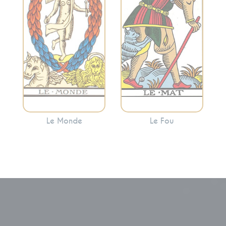
l’intégration. Le
les arcanes
Monde indique
majeurs, il
souvent que vous
représente
avez atteint une
l’innocence, le
étape importante
départ, le potentiel
de votre voyage.
et l’exploration.
Le Monde
Le Fou