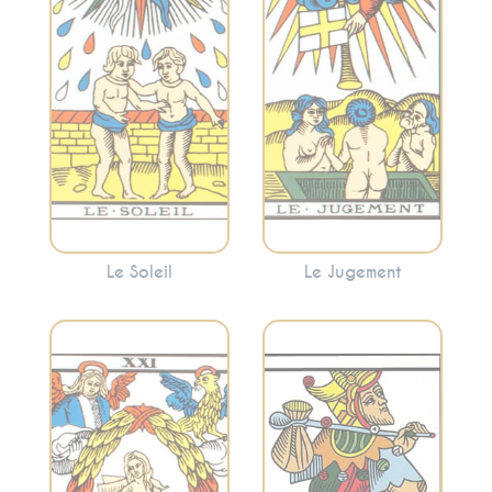
Soleil apporte une
Jugement peut
énergie positive et
indiquer une
encourage à
période de
embrasser la
réflexion et de
lumière.
renaissance
personnelle.
Le Soleil
Le Jugement
Incarne
Considéré comme
l’accomplissement,
l’initiateur du
la réalisation et
voyage à travers