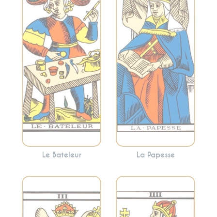
Représente la
connaissance
créativité, le
intérieure, la
potentiel inexploré
sagesse féminine
et les débuts. Le
et la réflexion
Bateleur indique
profonde. C’est un
une opportunité de
appel à écouter
prendre des
votre intuition et à
mesures concrètes
plonger dans les
pour réaliser vos
mystères de votre
aspirations.
esprit.
Le Bateleur
La Papesse
Représente
l’autorité, la
Évoque la fertilité,