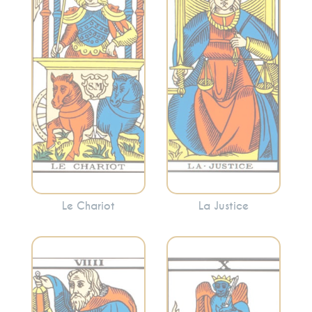
la détermination, le
conséquences.
contrôle et
Cette carte peut
l’avancement. Le
signaler la
Chariot indique
nécessité de
souvent la
prendre des
nécessité de
décisions
surmonter les
équitables ou de
obstacles avec
faire face aux
détermination.
conséquences de
vos actions.
Le Chariot
La Justice
Incarne la
recherche
Évoque le