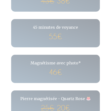
43€
38€
45 minutes de voyance
55€
Magnétisme avec photo*
46€
Pierre magnétisée - Quartz Rose
25€
20€