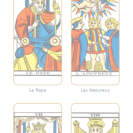
spiritualité et
et les dilemmes.
l’enseignement.
Cette carte peut
Cette carte peut
refléter une
signaler la
décision
recherche de
importante à
conseils spirituels
prendre ou
ou la nécessité de
l’harmonie et la
suivre des normes
synergie dans les
établies.
relations.
Le Pape
Les Amoureux
Représente
l’équilibre, la justice
Évoque la volonté,
et les