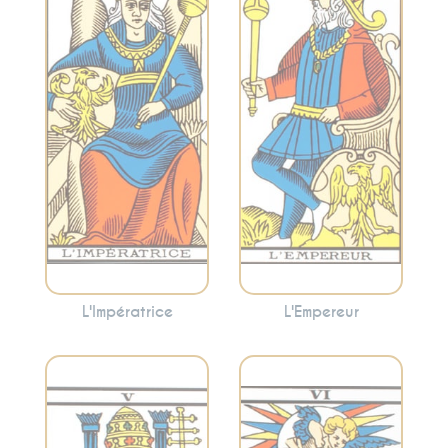
structure, la
la créativité,
stabilité et le
l’abondance et la
leadership.
maternité. Cette
L’Empereur peut
carte peut
indiquer la
suggérer la
nécessité
nécessité de
d’adopter une
prendre soin de
approche
vous et de cultiver
organisée pour
votre créativité.
atteindre vos
objectifs.
L'Impératrice
L'Empereur
Incarne la
Symbolise les
tradition, la
choix, les relations