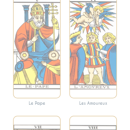
Incarne la
Symbolise les
tradition, la
choix, les relations
spiritualité et
et les dilemmes.
l’enseignement.
Cette carte peut
Cette carte peut
refléter une
signaler la
décision
recherche de
importante à
conseils spirituels
prendre ou
ou la nécessité de
l’harmonie et la
suivre des normes
synergie dans les
établies.
relations.
Le Pape
Les Amoureux
Représente