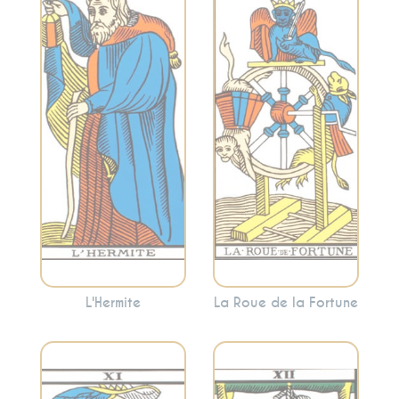
Incarne la
recherche
Évoque le
intérieure, la
changement, les
sagesse solitaire et
cycles et les
l’introspection.
opportunités. Cette
L’Hermite invite
carte indique que
souvent à se retirer
les choses sont en
temporairement
mouvement et que
pour trouver des
vous êtes à un point
réponses à
tournant.
l’intérieur.
L'Hermite
La Roue de la Fortune