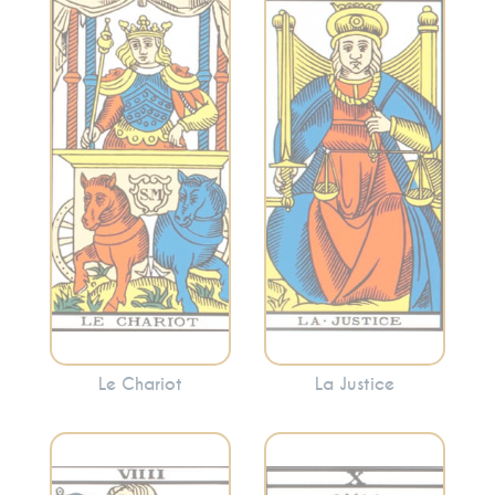
l’équilibre, la justice
Évoque la volonté,
et les
la détermination, le
conséquences.
contrôle et
Cette carte peut
l’avancement. Le
signaler la
Chariot indique
nécessité de
souvent la
prendre des
nécessité de
décisions
surmonter les
équitables ou de
obstacles avec
faire face aux
détermination.
conséquences de
vos actions.
Le Chariot
La Justice