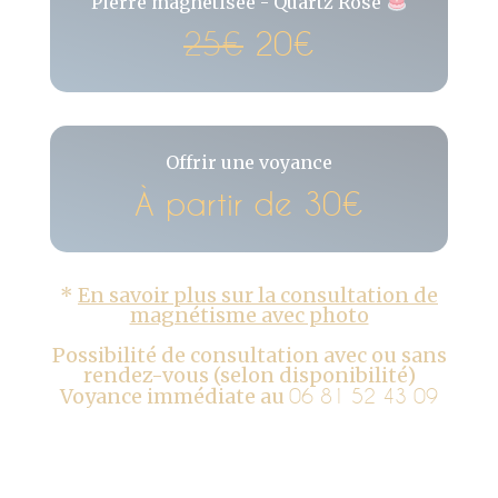
Pierre magnétisée - Quartz Rose
25€
20€
Offrir une voyance
À partir de 30€
*
En savoir plus sur la consultation de
magnétisme avec photo
Possibilité de consultation avec ou sans
rendez-vous (selon disponibilité)
Voyance immédiate au
06 81 52 43 09