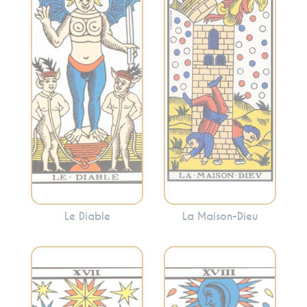
désirs, les
anciennes
tentations et les
structures, les
attachements.
révélations
Cette carte peut
soudaines et la
mettre en évidence
libération. La
les aspects de votre
Maison-Dieu peut
vie où vous vous
indiquer des
sentez piégé ou
changements
enchaîné.
dramatiques mais
nécessaires.
Le Diable
La Maison-Dieu
Évoque les