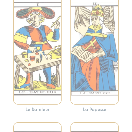
Symbolise la
Représente la
connaissance
créativité, le
intérieure, la
potentiel inexploré
sagesse féminine
et les débuts. Le
et la réflexion
Bateleur indique
profonde. C’est un
une opportunité de
appel à écouter
prendre des
votre intuition et à
mesures concrètes
plonger dans les
pour réaliser vos
mystères de votre
aspirations.
esprit.
Le Bateleur
La Papesse