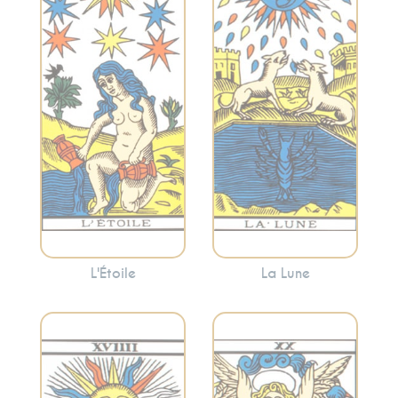
Incarne l’espoir,
illusions, l’intuition
l’inspiration et la
et les émotions
spiritualité. L’Étoile
profondes. Cette
suggère souvent
carte peut indiquer
que des moments
des périodes de
de calme et de
confusion
réflexion peuvent
émotionnelle ou
apporter la clarté.
l’appel à écouter
votre intuition.
L'Étoile
La Lune
Représente la