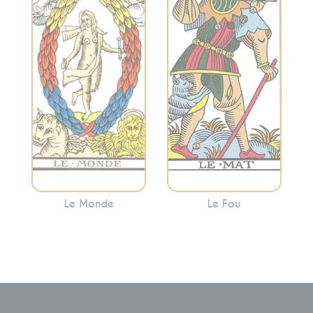
l’accomplissement,
l’initiateur du
la réalisation et
voyage à travers
l’intégration. Le
les arcanes
Monde indique
majeurs, il
souvent que vous
représente
avez atteint une
l’innocence, le
étape importante
départ, le potentiel
de votre voyage.
et l’exploration.
Le Monde
Le Fou