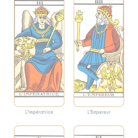
Représente
l’autorité, la
Évoque la fertilité,
structure, la
la créativité,
stabilité et le
l’abondance et la
leadership.
maternité. Cette
L’Empereur peut
carte peut
indiquer la
suggérer la
nécessité
nécessité de
d’adopter une
prendre soin de
approche
vous et de cultiver
organisée pour
votre créativité.
atteindre vos
objectifs.
L'Impératrice
L'Empereur