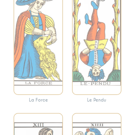
Représente le
Symbolise la force
lâcher-prise, la
intérieure, le
suspension et une
courage et la
nouvelle
maîtrise de soi. La
perspective. Cette
Force invite à
carte encourage
canaliser vos
souvent à voir les
énergies pour
choses sous un
surmonter les
angle différent et à
obstacles avec
abandonner ce qui
douceur.
ne sert plus.
La Force
Le Pendu
Évoque l’équilibre,