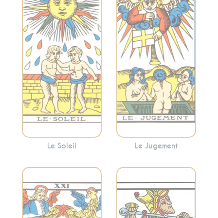
Symbolise la joie, la
réévaluation, la
réussite, la vitalité
transformation et
et la clarté. Le
l’appel intérieur. Le
Soleil apporte une
Jugement peut
énergie positive et
indiquer une
encourage à
période de
embrasser la
réflexion et de
lumière.
renaissance
personnelle.
Le Soleil
Le Jugement
Incarne
Considéré comme