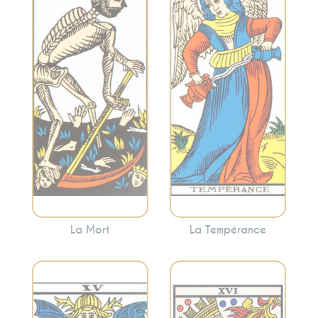
Incarne la
l’harmonie et la
transformation, la
modération. La
fin des cycles et le
Tempérance
renouveau. Cette
encourage à
carte annonce
trouver le juste
souvent des
milieu et à
changements
harmoniser les
significatifs, mais
différentes
nécessaires.
facettes de votre
vie.
La Mort
La Tempérance
Représente la
Symbolise les
destruction des