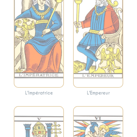
la créativité,
stabilité et le
l’abondance et la
leadership.
maternité. Cette
L’Empereur peut
carte peut
indiquer la
suggérer la
nécessité
nécessité de
d’adopter une
prendre soin de
approche
vous et de cultiver
organisée pour
votre créativité.
atteindre vos
objectifs.
L'Impératrice
L'Empereur
Incarne la
Symbolise les
tradition, la
choix, les relations