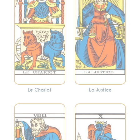
conséquences.
contrôle et
Cette carte peut
l’avancement. Le
signaler la
Chariot indique
nécessité de
souvent la
prendre des
nécessité de
décisions
surmonter les
équitables ou de
obstacles avec
faire face aux
détermination.
conséquences de
vos actions.
Le Chariot
La Justice
Incarne la
recherche
Évoque le
intérieure, la
changement, les