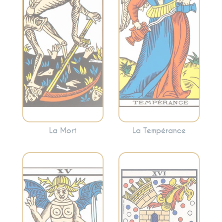
fin des cycles et le
Tempérance
renouveau. Cette
encourage à
carte annonce
trouver le juste
souvent des
milieu et à
changements
harmoniser les
significatifs, mais
différentes
nécessaires.
facettes de votre
vie.
La Mort
La Tempérance
Représente la
Symbolise les
destruction des
désirs, les
anciennes
tentations et les
structures, les