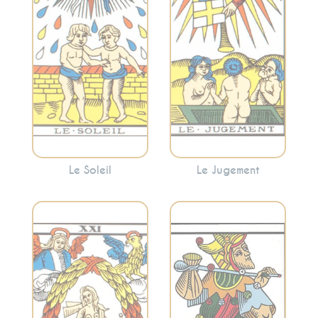
Soleil apporte une
Jugement peut
énergie positive et
indiquer une
encourage à
période de
embrasser la
réflexion et de
lumière.
renaissance
personnelle.
Le Soleil
Le Jugement
Incarne
Considéré comme
l’accomplissement,
l’initiateur du
la réalisation et
voyage à travers
l’intégration. Le
les arcanes