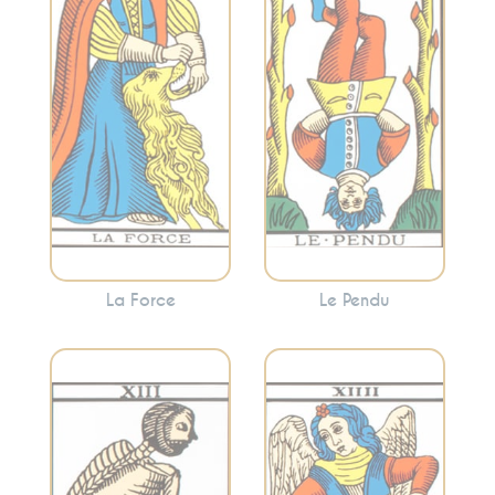
nouvelle
maîtrise de soi. La
perspective. Cette
Force invite à
carte encourage
canaliser vos
souvent à voir les
énergies pour
choses sous un
surmonter les
angle différent et à
obstacles avec
abandonner ce qui
douceur.
ne sert plus.
La Force
Le Pendu
Évoque l’équilibre,
Incarne la
l’harmonie et la
transformation, la
modération. La