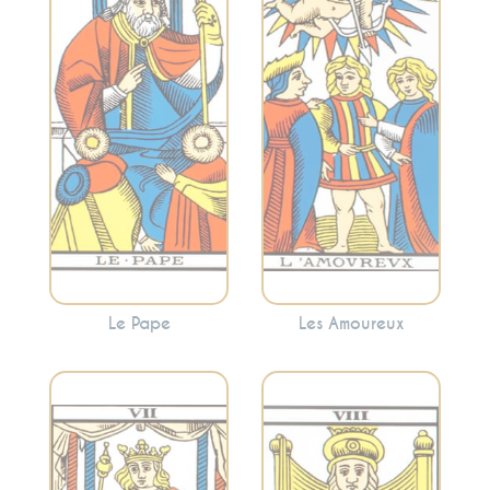
spiritualité et
et les dilemmes.
l’enseignement.
Cette carte peut
Cette carte peut
refléter une
signaler la
décision
recherche de
importante à
conseils spirituels
prendre ou
ou la nécessité de
l’harmonie et la
suivre des normes
synergie dans les
établies.
relations.
Le Pape
Les Amoureux
Représente
l’équilibre, la justice
Évoque la volonté,
et les
la détermination, le