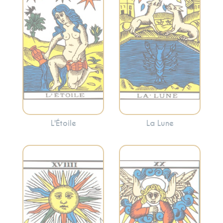
suggère souvent
carte peut indiquer
que des moments
des périodes de
de calme et de
confusion
réflexion peuvent
émotionnelle ou
apporter la clarté.
l’appel à écouter
votre intuition.
L'Étoile
La Lune
Représente la
Symbolise la joie, la
réévaluation, la
réussite, la vitalité
transformation et
et la clarté. Le
l’appel intérieur. Le