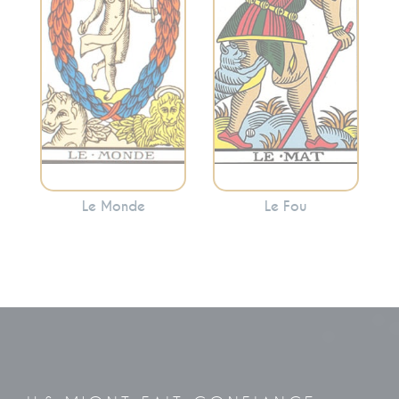
Monde indique
majeurs, il
souvent que vous
représente
avez atteint une
l’innocence, le
étape importante
départ, le potentiel
de votre voyage.
et l’exploration.
Le Monde
Le Fou