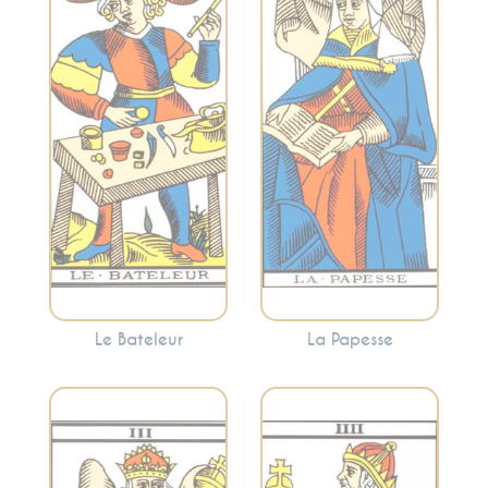
connaissance
créativité, le
intérieure, la
potentiel inexploré
sagesse féminine
et les débuts. Le
et la réflexion
Bateleur indique
profonde. C’est un
une opportunité de
appel à écouter
prendre des
votre intuition et à
mesures concrètes
plonger dans les
pour réaliser vos
mystères de votre
aspirations.
esprit.
Le Bateleur
La Papesse
Représente
l’autorité, la
Évoque la fertilité,
structure, la