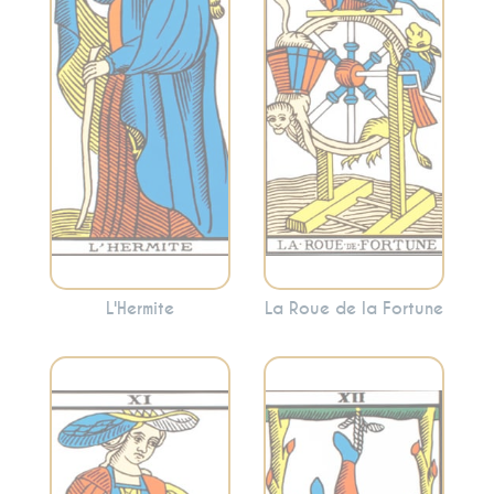
sagesse solitaire et
cycles et les
l’introspection.
opportunités. Cette
L’Hermite invite
carte indique que
souvent à se retirer
les choses sont en
temporairement
mouvement et que
pour trouver des
vous êtes à un point
réponses à
tournant.
l’intérieur.
L'Hermite
La Roue de la Fortune
Représente le
Symbolise la force
lâcher-prise, la
intérieure, le
suspension et une
courage et la