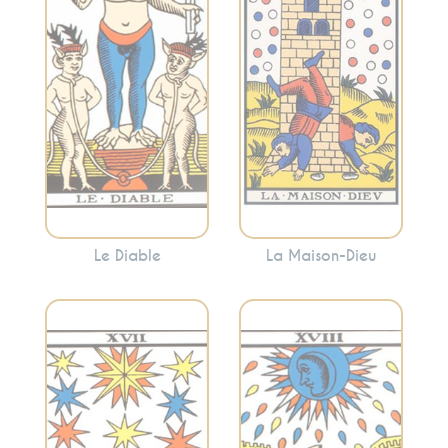
attachements.
révélations
Cette carte peut
soudaines et la
mettre en évidence
libération. La
les aspects de votre
Maison-Dieu peut
vie où vous vous
indiquer des
sentez piégé ou
changements
enchaîné.
dramatiques mais
nécessaires.
Le Diable
La Maison-Dieu
Évoque les
Incarne l’espoir,
illusions, l’intuition
l’inspiration et la
et les émotions
spiritualité. L’Étoile
profondes. Cette