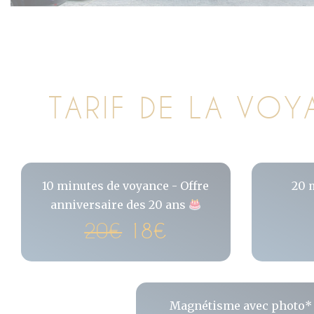
TARIF DE LA VO
10 minutes de voyance - Offre
20 
anniversaire des 20 ans
20€
18€
Magnétisme avec photo*