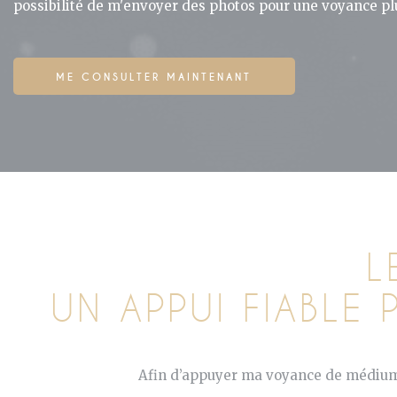
possibilité de m'envoyer des photos pour une voyance pl
ME CONSULTER MAINTENANT
L
UN APPUI FIABL
Afin d’appuyer ma voyance de médium p