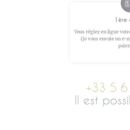
1ère 
Vous réglez en ligne votr
(je vous envoie un e-m
paiem
+33 5 6
Il est pos